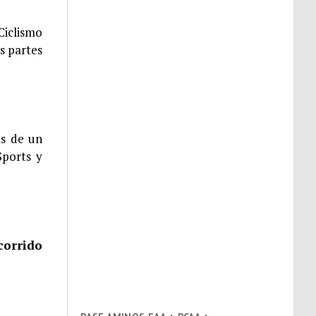
iclismo
s partes
ás de un
Sports y
 corrido