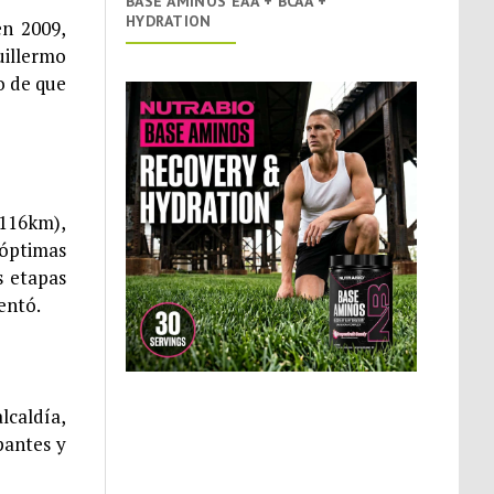
BASE AMINOS EAA + BCAA +
HYDRATION
en 2009,
uillermo
o de que
(116km),
 óptimas
s etapas
entó.
lcaldía,
pantes y