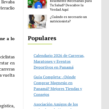
Realmente Necesarias para
 llevaba
Tu Salud? Descubre la
Heraclio
Verdad Aquí
¿Cuándo es necesario un
nutricionista?
Populares
úne a lo
Calendario 2026 de Carreras,
iclistas
Maratones y Eventos
estar en
Deportivos en Panamá
carreras
a vuelta
Guía Completa: ¿Dónde
Comprar Magnesio en
Panamá? Mejores Tiendas y
Consejos
Asociación Amigos de los
gística,