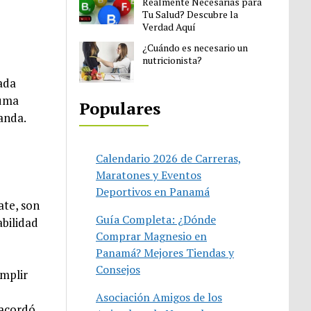
Realmente Necesarias para
Tu Salud? Descubre la
Verdad Aquí
¿Cuándo es necesario un
nutricionista?
ada
luma
Populares
anda.
Calendario 2026 de Carreras,
Maratones y Eventos
Deportivos en Panamá
ate, son
Guía Completa: ¿Dónde
abilidad
Comprar Magnesio en
Panamá? Mejores Tiendas y
Consejos
umplir
Asociación Amigos de los
 acordó