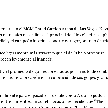
iciembre en el MGM Grand Garden Arena de Las Vegas, Nev
mundiales masculinos, el principal de ellos el del peso p
dial y el campeón interino Conor McGregor, oriundo de Irl
luce ligeramente más atractivo que el de “The Notorious”
orecen levemente al irlandés.
out y el promedio de golpes conectados por minuto de comb
demás de la precisión en la colocación de sus golpes y la h
nalmente para el pasado 11 de julio, pero Aldo no pudo c
us entrenamientos. En aquella ocasión se decidió que “The
no ante el sustituto de último momento Chad Mendes y se