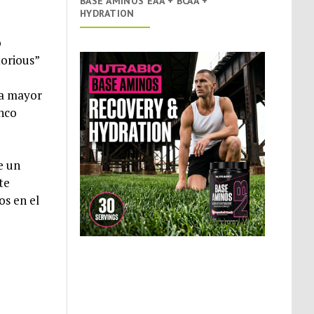
BASE AMINOS EAA + BCAA +
HYDRATION
o
torious”
la mayor
inco
e un
te
os en el