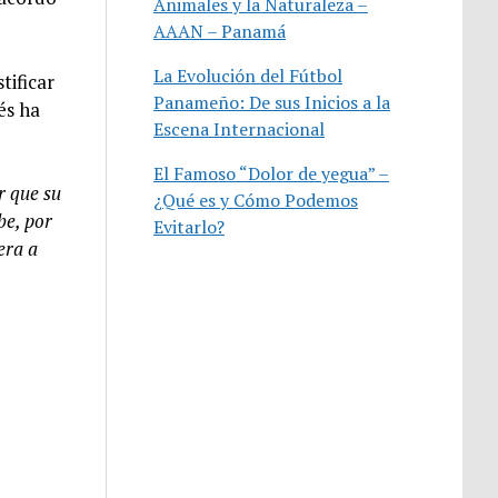
Animales y la Naturaleza –
AAAN – Panamá
La Evolución del Fútbol
tificar
Panameño: De sus Inicios a la
és ha
Escena Internacional
El Famoso “Dolor de yegua” –
r que su
¿Qué es y Cómo Podemos
be, por
Evitarlo?
era a