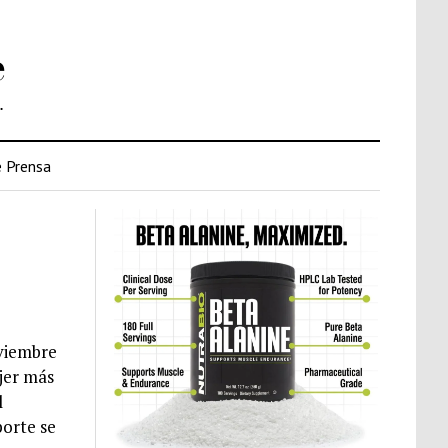
e
.
 Prensa
oviembre
jer más
l
porte se