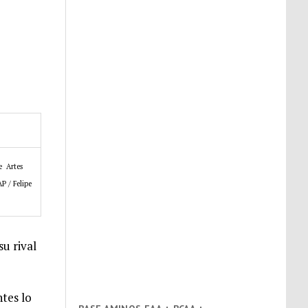
e Artes
P / Felipe
su rival
tes lo