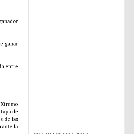
 ganador
de ganar
da entre
o Xtremo
etapa de
s de las
rante la