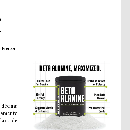
e
.
 Prensa
u décima
adamente
dario de