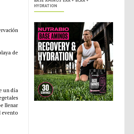
BASE AMINOS EAA + BCAA +
HYDRATION
ervación
playa de
e un día
egetales
e llenar
el evento