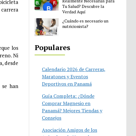
Realmente Necesarias para
icicleta
Tu Salud? Descubre la
 carrera
Verdad Aquí
¿Cuándo es necesario un
nutricionista?
Populares
rque los
rreno. Ni
a, desde
Calendario 2026 de Carreras,
Maratones y Eventos
Deportivos en Panamá
s se han
Guía Completa: ¿Dónde
Comprar Magnesio en
Panamá? Mejores Tiendas y
Consejos
Asociación Amigos de los