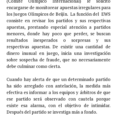
(Comité Olímpico Internacional) le solicitó
encargarse de monitorear apuestas irregulares para
los Juegos Olímpicos de Beijín. La función del EWS
consiste en revisar los partidos y sus respectivas
apuestas, prestando especial atención a partidos
menores, donde hay poco que perder, se buscan
resultados inesperados o sorpresas y sus
respectivas apuestas. De existir una cantidad de
dinero inusual en juego, inicia una investigación
sobre sospecha de fraude, que no necesariamente
debe culminar como cierta.
Cuando hay alerta de que un determinado partido
ha sido arreglado con antelación, la medida más
efectiva es informar a los equipos y árbitros de que
ese partido será observado con cautela porque
existe esa alarma, con el objetivo de intimidar.
Después del partido se investiga más a fondo.