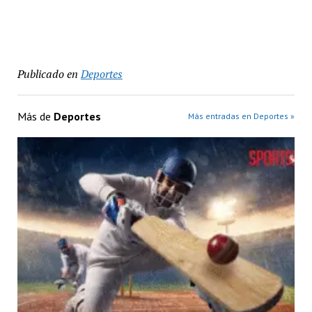
Publicado en
Deportes
Más de
Deportes
Más entradas en Deportes »