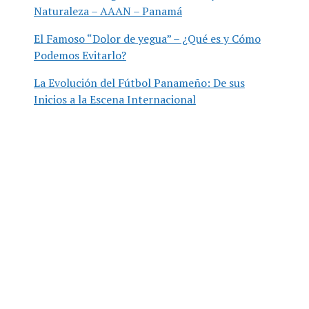
Naturaleza – AAAN – Panamá
El Famoso “Dolor de yegua” – ¿Qué es y Cómo
Podemos Evitarlo?
La Evolución del Fútbol Panameño: De sus
Inicios a la Escena Internacional