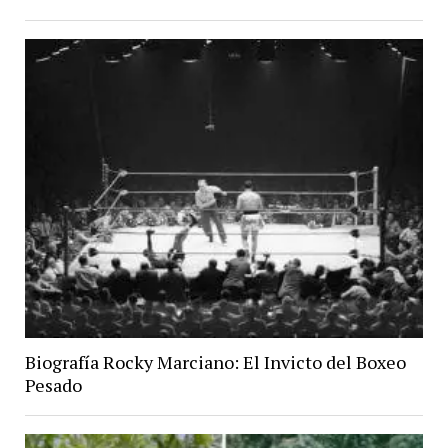
Biografía Rocky Marciano: El Invicto del Boxeo
Pesado