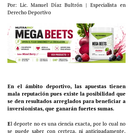
Por: Lic. Manuel Díaz Bultrón | Especialista en
Derecho Deportivo
En el ámbito deportivo, las apuestas tienen
mala reputación pues existe la posibilidad que
se den resultados arreglados para beneficiar a
inversionistas, que ganarán fuertes sumas.
E
l deporte no es una ciencia exacta, por lo cual no
se puede saber con certeza, ni anticipadamente,