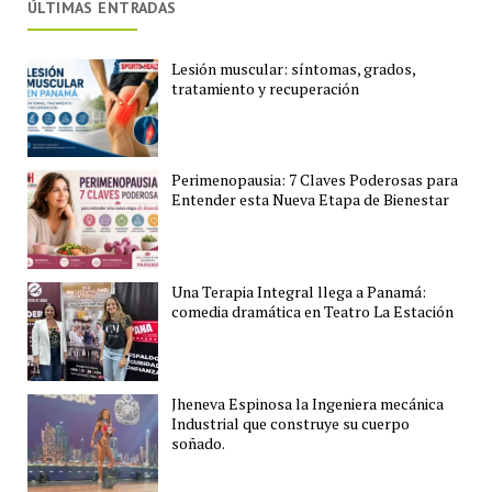
ÚLTIMAS ENTRADAS
Lesión muscular: síntomas, grados,
tratamiento y recuperación
Perimenopausia: 7 Claves Poderosas para
Entender esta Nueva Etapa de Bienestar
Una Terapia Integral llega a Panamá:
comedia dramática en Teatro La Estación
Jheneva Espinosa la Ingeniera mecánica
Industrial que construye su cuerpo
soñado.