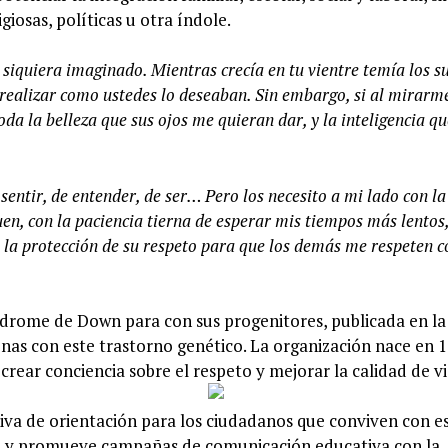
iosas, políticas u otra índole.
i siquiera imaginado. Mientras crecía en tu vientre temía los s
a realizar como ustedes lo deseaban. Sin embargo, si al mirar
da la belleza que sus ojos me quieran dar, y la inteligencia qu
sentir, de entender, de ser… Pero los necesito a mi lado con la
en, con la paciencia tierna de esperar mis tiempos más lentos,
 la protección de su respeto para que los demás me respeten 
índrome de Down para con sus progenitores, publicada en la
nas con este trastorno genético. La organización nace en 
crear conciencia sobre el respeto y mejorar la calidad de v
iva de orientación para los ciudadanos que conviven con e
la y promueve campañas de comunicación educativa con la