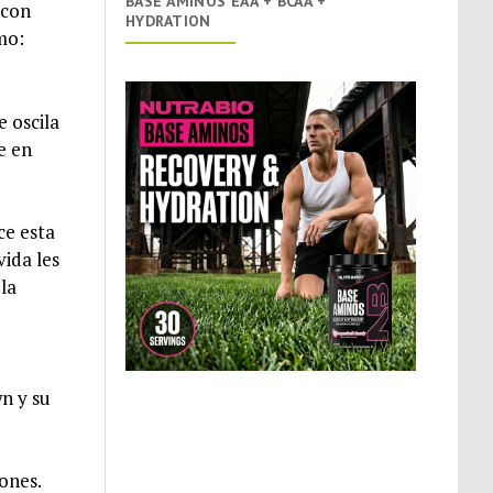
BASE AMINOS EAA + BCAA +
 con
HYDRATION
mo:
 oscila
e en
ce esta
vida les
la
n y su
ones.