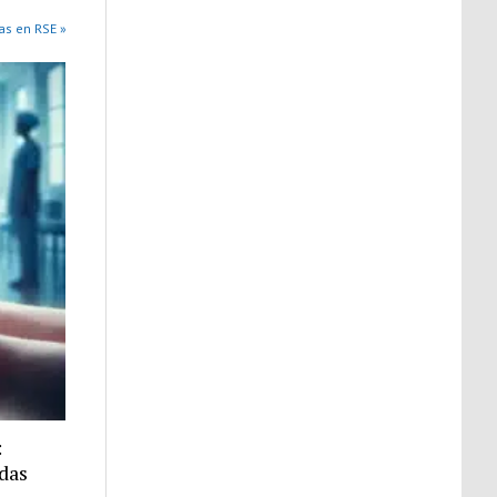
as en RSE »
:
idas