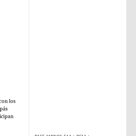
con los
apás
icipan