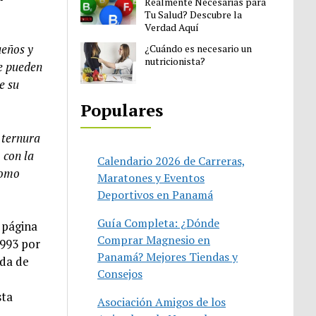
Realmente Necesarias para
Tu Salud? Descubre la
Verdad Aquí
ueños y
¿Cuándo es necesario un
nutricionista?
me pueden
e su
Populares
 ternura
 con la
Calendario 2026 de Carreras,
como
Maratones y Eventos
Deportivos en Panamá
Guía Completa: ¿Dónde
 página
Comprar Magnesio en
1993 por
Panamá? Mejores Tiendas y
ida de
Consejos
sta
Asociación Amigos de los