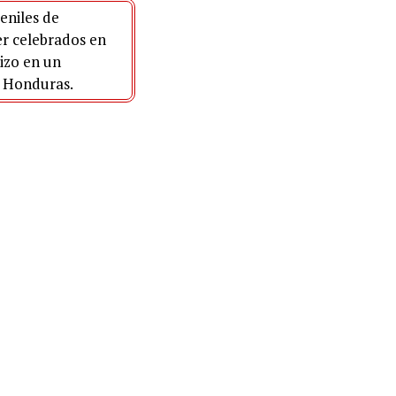
eniles de
r celebrados en
hizo en un
 Honduras.