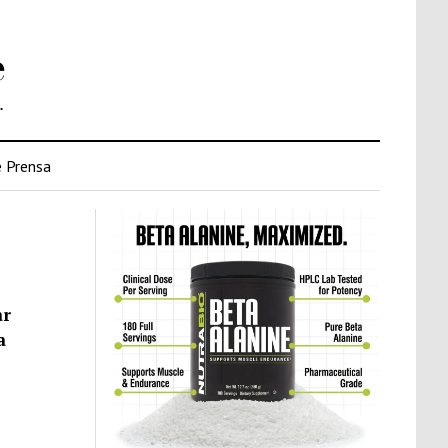
e
.
 Prensa
ar
a