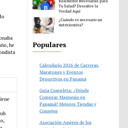
Realmente Necesarias para
Tu Salud? Descubre la
Verdad Aquí
do
¿Cuándo es necesario un
nutricionista?
ionaba
Populares
año, he
ondista
Calendario 2026 de Carreras,
Maratones y Eventos
Deportivos en Panamá
Guía Completa: ¿Dónde
Comprar Magnesio en
tiene
Panamá? Mejores Tiendas y
Consejos
lub
mo,
Asociación Amigos de los
a