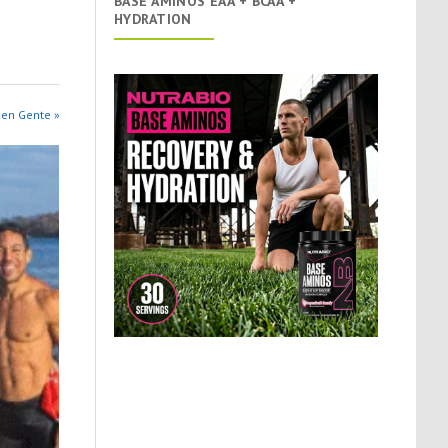
BASE AMINOS EAA + BCAA +
HYDRATION
 en Gente »