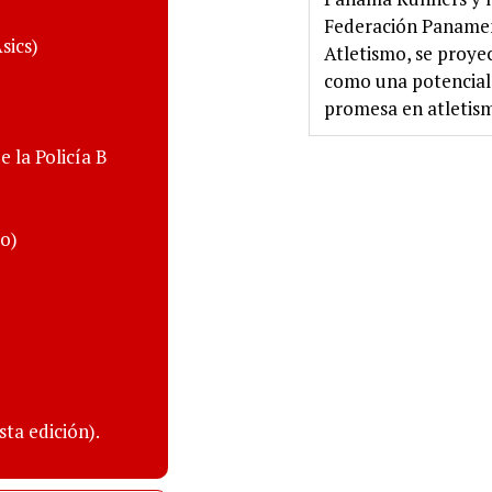
Federación Paname
sics)
Atletismo, se proye
como una potencial
promesa en atletis
 la Policía B
ro)
sta edición).