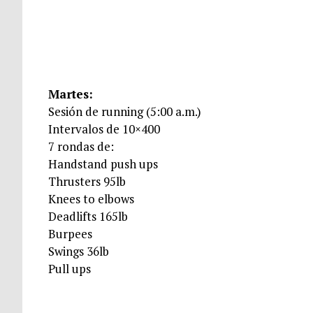
Martes:
Sesión de running (5:00 a.m.)
Intervalos de 10×400
7 rondas de:
Handstand push ups
Thrusters 95lb
Knees to elbows
Deadlifts 165lb
Burpees
Swings 36lb
Pull ups