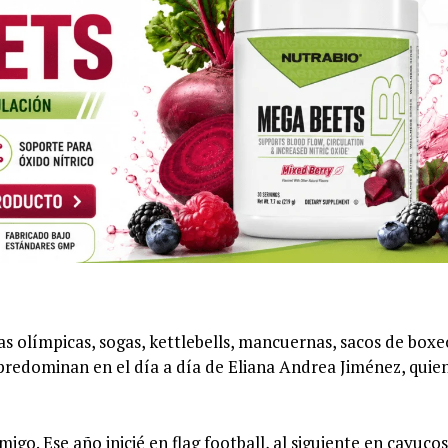
as olímpicas, sogas, kettlebells, mancuernas, sacos de boxe
, predominan en el día a día de Eliana Andrea Jiménez, quie
go. Ese año inicié en flag football, al siguiente en cayucos