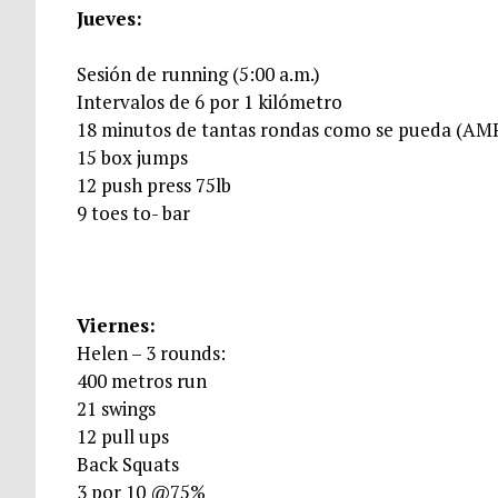
Jueves:
Sesión de running (5:00 a.m.)
Intervalos de 6 por 1 kilómetro
18 minutos de tantas rondas como se pueda (A
15 box jumps
12 push press 75lb
9 toes to- bar
Viernes:
Helen – 3 rounds:
400 metros run
21 swings
12 pull ups
Back Squats
3 por 10 @75%