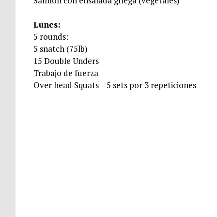
Salmón con ensalada griega (vegetales)
Lunes:
5 rounds:
5 snatch (75lb)
15 Double Unders
Trabajo de fuerza
Over head Squats – 5 sets por 3 repeticiones