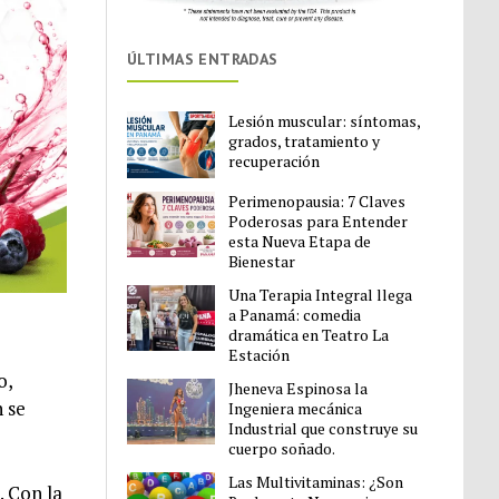
ÚLTIMAS ENTRADAS
Lesión muscular: síntomas,
grados, tratamiento y
recuperación
Perimenopausia: 7 Claves
Poderosas para Entender
esta Nueva Etapa de
Bienestar
Una Terapia Integral llega
a Panamá: comedia
dramática en Teatro La
Estación
o,
Jheneva Espinosa la
n se
Ingeniera mecánica
Industrial que construye su
cuerpo soñado.
Las Multivitaminas: ¿Son
. Con la