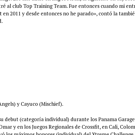
entré al club Top Training Team. Fue entonces cuando mi en
t en 2011 y desde entonces no he parado», contó la tambi
d.
Angels) y Cayuco (Mischief).
n su debut (categoría individual) durante los Panama Garage
Omar y en los Juegos Regionales de Crossfit, en Cali, Colom
evó los máximos honores (individual) del Xtreme Challenge,