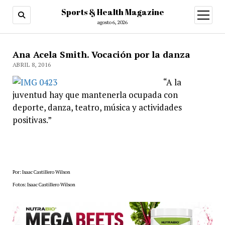
Sports & Health Magazine
abrir
menú
agosto 6, 2026
Ana Acela Smith. Vocación por la danza
ABRIL 8, 2016
“A la
juventud hay que mantenerla ocupada con
deporte, danza, teatro, música y actividades
positivas.”
Por: Isaac Castillero Wilson
Fotos: Isaac Castillero Wilson