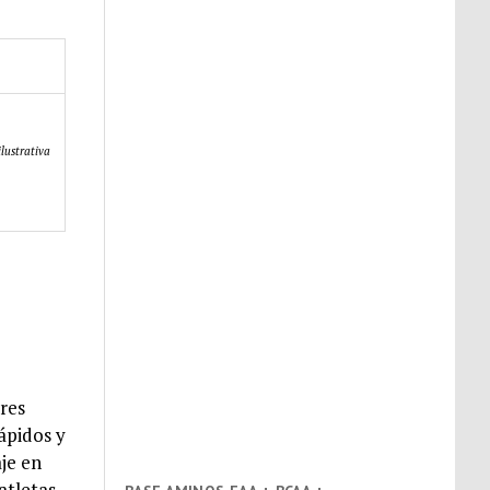
lustrativa
res
ápidos y
je en
atletas