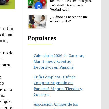
Realmente Necesarias para
Tu Salud? Descubre la
Verdad Aquí
¿Cuándo es necesario un
nutricionista?
maratón
s de mi
Populares
icio,
a uno de
Calendario 2026 de Carreras,
 a
Maratones y Eventos
s para
Deportivos en Panamá
n,
Guía Completa: ¿Dónde
Comprar Magnesio en
ndo
Panamá? Mejores Tiendas y
cero no
Consejos
una
é “que
Asociación Amigos de los
a gente