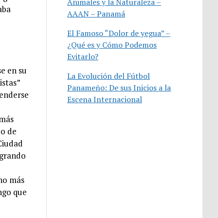
Animales y la Naturaleza –
aba
AAAN – Panamá
El Famoso “Dolor de yegua” –
¿Qué es y Cómo Podemos
Evitarlo?
se en su
La Evolución del Fútbol
istas”
Panameño: De sus Inicios a la
tenderse
Escena Internacional
 más
do de
 Ciudad
ogrando
ino más
engo que