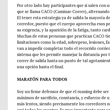
Por otro lado hay participantes que si salen con
que se llama CACO (Caminar-Correr), alternando p
El tener esta estrategia ya de salida la mayoría de
corredor, puesto que el cuerpo aprovecha esos p
su exigencia, y la aparición de la fatiga, tanto ca
Muchas de estas personas que practican CACO ti
limitaciones como la edad, sobrepeso, lesiones, f
van a impedir completar todo el recorrido corrie
sistema que les permite manejar la distancia por
correr de salida hasta un punto de tal agotamien
una opción hasta el final.
MARATÓN PARA TODOS
Soy un firme defensor de que el running debe ser
máximos de sacrificio, constancia, y esfuerzo de
más lentos, siendo precisamente los corredores n
casi todos los eventos. Es muy importante para un