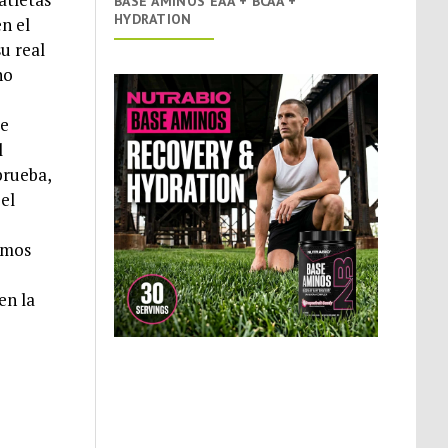
BASE AMINOS EAA + BCAA +
HYDRATION
en el
u real
no
ue
l
prueba,
el
gamos
en la