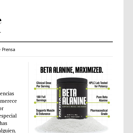
e
.
 Prensa
uencias
i merece
or
especial
chas
lguien.