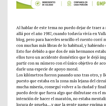
Al hablar de este tema no puedo dejar de traer 
allá por el año 1987, cuando todavía vivía en Vall
blog, pero para hacerles sencillo el cuento corrí
con muchas más libras de lo habitual, y habiendo e
Esto fue debido a que dos de mis hermanos estaban
ellos tuvo un accidente doméstico que le dejó im
partir con su número con el único objetivo de ac
darle una especie de apoyo moral.
Los kilómetros fueron pasando uno tras otro, y l
puesto que estaba en la zona más lejana del circ
mucha miseria, conseguí volver a la ciudad y fin
puedo decir que fuera algo que disfrutase en el m
intención de hacer el maratón, no estaba mentali
locura de prueba,…y que la gente pague encima p