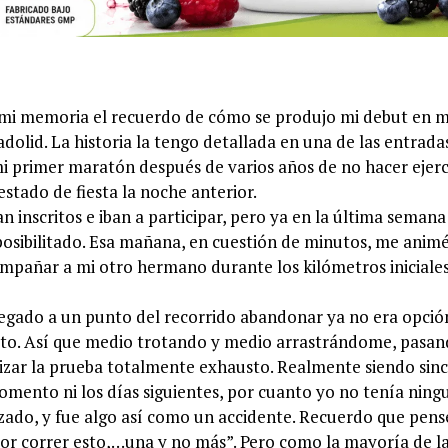
a mi memoria el recuerdo de cómo se produjo mi debut en 
adolid. La historia la tengo detallada en una de las entrada
 mi primer maratón después de varios años de no hacer ejerc
stado de fiesta la noche anterior.
 inscritos e iban a participar, pero ya en la última seman
posibilitado. Esa mañana, en cuestión de minutos, me animé
ompañar a mi otro hermano durante los kilómetros iniciale
legado a un punto del recorrido abandonar ya no era opció
uito. Así que medio trotando y medio arrastrándome, pasa
alizar la prueba totalmente exhausto. Realmente siendo sin
omento ni los días siguientes, por cuanto yo no tenía ning
zado, y fue algo así como un accidente. Recuerdo que pens
or correr esto,…una y no más”. Pero como la mayoría de l