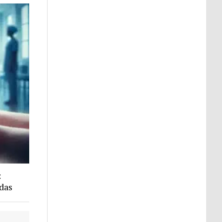
:
idas