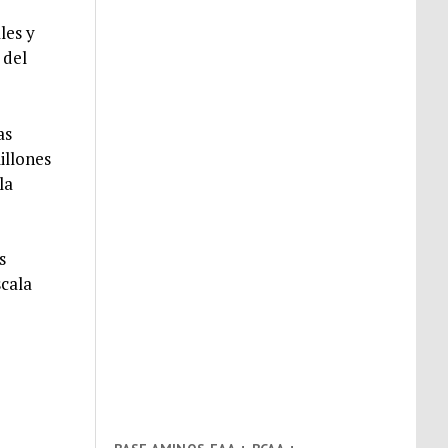
les y
 del
as
illones
la
s
scala