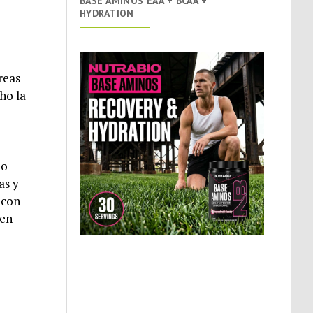
BASE AMINOS EAA + BCAA +
HYDRATION
reas
ho la
io
as y
 con
 en