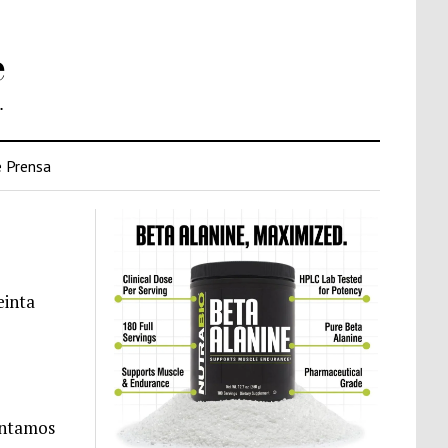
e
.
 Prensa
einta
ontamos