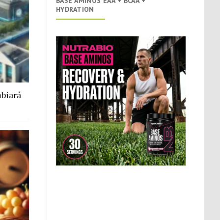
BASE AMINOS EAA + BCAA +
HYDRATION
biará