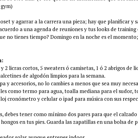
l gym)
oset y agarrar a la carrera una pieza; hay que planificar y 
 acuerdo a una agenda de reuniones y tus looks de training
ue no tienes tiempo? Domingo en la noche es el momento;
m:
 y 2 licras cortos, 5 sweaters ó camisetas, 1 ó 2 abrigos de li
 calcetines de algodón limpios para la semana.
opa y accesorios, no lo cambies a menos que sea muy necesa
ibles como termo para agua, toalla mediana para el sudor, t
loj cronómetro y celular o ipad para música con sus respec
ías, debes tener como mínimo dos pares para que el calzad
hongos en tus pies. Guarda las zapatillas en una bolsa de p
oqueador solar aunque entrenes indoor.