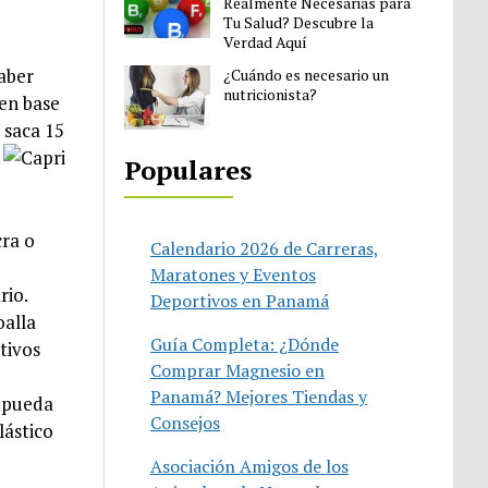
Realmente Necesarias para
Tu Salud? Descubre la
Verdad Aquí
saber
¿Cuándo es necesario un
nutricionista?
 en base
 saca 15
Populares
cra o
Calendario 2026 de Carreras,
Maratones y Eventos
rio.
Deportivos en Panamá
oalla
Guía Completa: ¿Dónde
tivos
Comprar Magnesio en
Panamá? Mejores Tiendas y
o pueda
Consejos
lástico
Asociación Amigos de los