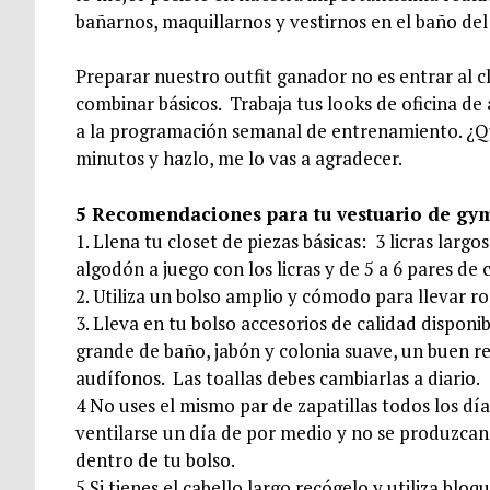
bañarnos, maquillarnos y vestirnos en el baño de
Preparar nuestro outfit ganador no es entrar al cl
combinar básicos. Trabaja tus looks de oficina de
a la programación semanal de entrenamiento. ¿Q
minutos y hazlo, me lo vas a agradecer.
5 Recomendaciones para tu vestuario de gy
1. Llena tu closet de piezas básicas: 3 licras largos
algodón a juego con los licras y de 5 a 6 pares de
2. Utiliza un bolso amplio y cómodo para llevar r
3. Lleva en tu bolso accesorios de calidad dispon
grande de baño, jabón y colonia suave, un buen re
audífonos. Las toallas debes cambiarlas a diario.
4 No uses el mismo par de zapatillas todos los d
ventilarse un día de por medio y no se produzcan 
dentro de tu bolso.
5.Si tienes el cabello largo recógelo y utiliza bl