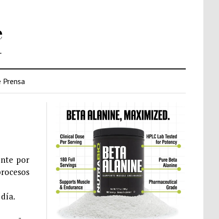
e
.
 Prensa
ente por
procesos
día.