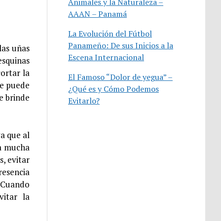
Animales y la Naturaleza –
AAAN – Panamá
La Evolución del Fútbol
Panameño: De sus Inicios a la
las uñas
Escena Internacional
esquinas
ortar la
El Famoso “Dolor de yegua” –
Se puede
¿Qué es y Cómo Podemos
e brinde
Evitarlo?
a que al
la mucha
, evitar
resencia
. Cuando
itar la