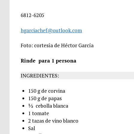
6812-6205
hgarciachef@outlook.com
Foto: cortesía de Héctor García
Rinde para 1 persona
INGREDIENTES:
150 g de corvina
150 g de papas
½ cebolla blanca
1 tomate
2 tazas de vino blanco
Sal