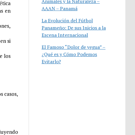
Animales y la Naturaleza –
ética
AAAN – Panamá
as en
La Evolución del Fútbol
ones,
Panameño: De sus Inicios a la
Escena Internacional
en si
El Famoso “Dolor de yegua” –
¿Qué es y Cómo Podemos
e los
Evitarlo?
s casos,
cluyendo