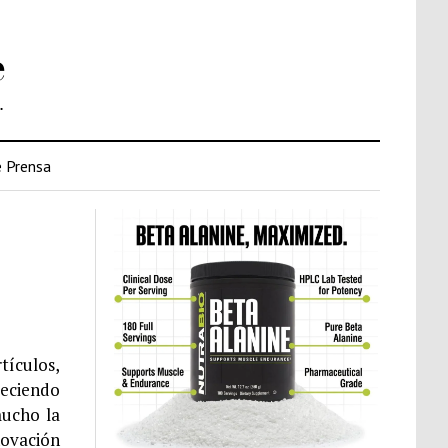
e
.
 Prensa
tículos,
reciendo
mucho la
novación