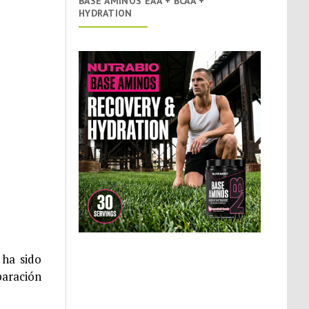
BASE AMINOS EAA + BCAA +
HYDRATION
 ha sido
paración