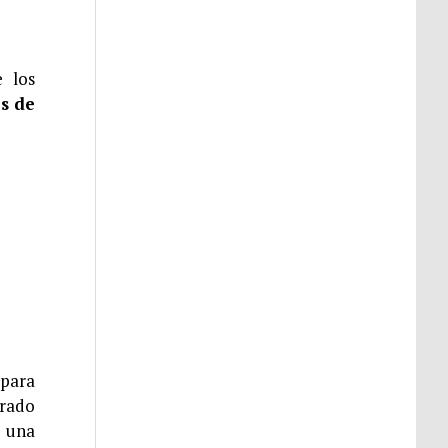
 los
es de
para
trado
r una