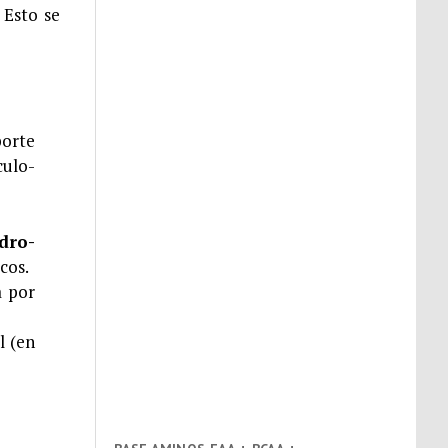
 Esto se
porte
culo-
dro-
cos.
a por
l (en