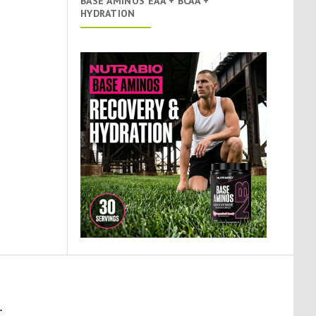
BASE AMINOS EAA + BCAA +
HYDRATION
.