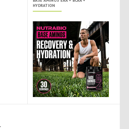
BASE AMINOS EAA + BCAA +
HYDRATION
.