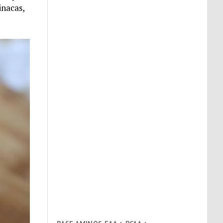
inacas,