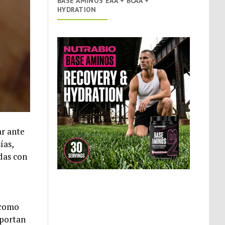
BASE AMINOS EAA + BCAA +
HYDRATION
ar ante
ías,
adas con
 como
aportan