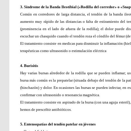
3. Síndrome de la Banda Ileotibial («Rodilla del corredor» o «Snap
Común en corredores de larga distancia, el tendón de la banda ileo
aumento muy rápido de las distancias o falta de estiramiento del tend
(prominencia en el lado de afuera de la rodilla); el dolor puede dis
escuchar un chasquido cuando el tendón roza el cóndilo del fémur (de 
El tratamiento consiste en medicas para disminuir la inflamación (hiel
terapéuticas como ultrasonido o estimulación eléctrica
4. Burisitis
Hay varias bursas alrededor de la rodilla que se pueden inflamar; u
bursa más común es la prepatelar (situada debajo del tendón de la pa
(hinchazón) y dolor. En ocasiones las bursas se pueden infectar, en es
confirmar con ultrasonido o resonancia magnética.
El tratamiento consiste en aspirado de la bursa (con una aguja esteril)
hemos de prescribir antibióticos.
5. Entensopatías del tendón patelar en jóvenes