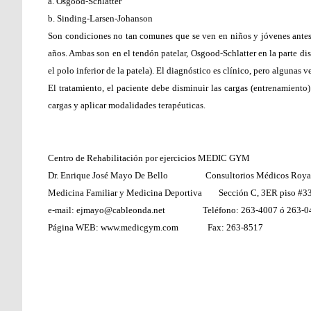
a. Osgood-Schlatter
b. Sinding-Larsen-Johanson
Son condiciones no tan comunes que se ven en niños y jóvenes antes de
años. Ambas son en el tendón patelar, Osgood-Schlatter en la parte dis
el polo inferior de la patela). El diagnóstico es clínico, pero algunas 
El tratamiento, el paciente debe disminuir las cargas (entrenamiento
cargas y aplicar modalidades terapéuticas.
Centro de Rehabilitación por ejercicios MEDIC GYM
Dr. Enrique José Mayo De Bello Consultorios Médicos Royal
Medicina Familiar y Medicina Deportiva Sección C, 3ER piso #3
e-mail: ejmayo@cableonda.net Teléfono: 263-4007 ó 263-0
Página WEB: www.medicgym.com Fax: 263-8517