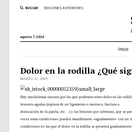
BUSCAR
EDICIONES ANTERIORES
agosto 7, 2026
Inicio
Dolor en la rodilla ¿Qué si
MARZO 21, 2009
Hay muchísimas razones por las que podemos tener dolor en las rodilla
lesiones agudas (ruptura de un ligamento o menisco, fractura o
dislocación de la patela, etc…) y las lesiones por sobreuso, que se pr
veces estas condiciones pueden manifestarse «agudamente» con un tr
condiciones en las que el dolor en la rodilla se presenta gradualmente