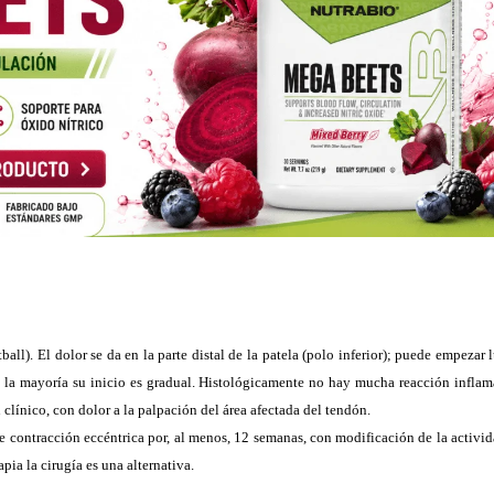
ll). El dolor se da en la parte distal de la patela (polo inferior); puede empezar
n la mayoría su inicio es gradual. Histológicamente no hay mucha reacción inflama
clínico, con dolor a la palpación del área afectada del tendón.
de contracción eccéntrica por, al menos, 12 semanas, con modificación de la activi
pia la cirugía es una alternativa.