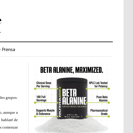
e
.
 Prensa
ndes grupos:
co, aunque a
 hablaré de
mos comenzar