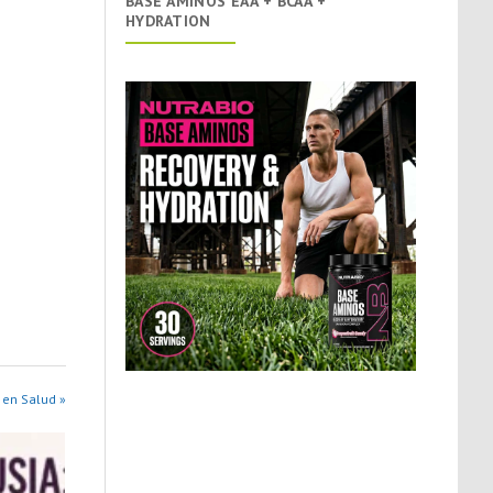
BASE AMINOS EAA + BCAA +
HYDRATION
 en Salud »