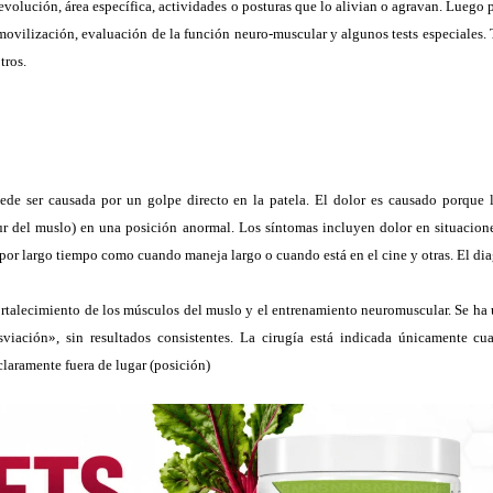
, evolución, área específica, actividades o posturas que lo alivian o agravan. Lueg
movilización, evaluación de la función neuro-muscular y algunos tests especiales.
tros.
de ser causada por un golpe directo en la patela. El dolor es causado porque l
ur del muslo) en una posición anormal. Los síntomas incluyen dolor en situacion
as por largo tiempo como cuando maneja largo o cuando está en el cine y otras. El di
fortalecimiento de los músculos del muslo y el entrenamiento neuromuscular. Se ha 
sviación», sin resultados consistentes. La cirugía está indicada únicamente cu
claramente fuera de lugar (posición)