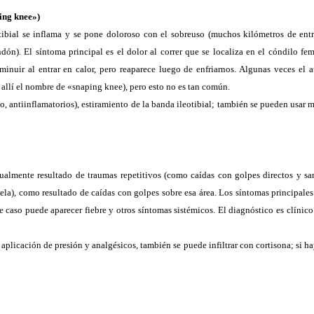
ing knee»)
tibial se inflama y se pone doloroso con el sobreuso (muchos kilómetros de ent
ón). El síntoma principal es el dolor al correr que se localiza en el cóndilo fem
minuir al entrar en calor, pero reaparece luego de enfriarnos. Algunas veces el a
allí el nombre de «snaping knee), pero esto no es tan común.
o, antiinflamatorios), estiramiento de la banda ileotibial; también se pueden usar
sualmente resultado de traumas repetitivos (como caídas con golpes directos y sa
tela), como resultado de caídas con golpes sobre esa área. Los síntomas principale
e caso puede aparecer fiebre y otros síntomas sistémicos. El diagnóstico es clínic
, aplicación de presión y analgésicos, también se puede infiltrar con cortisona; si h