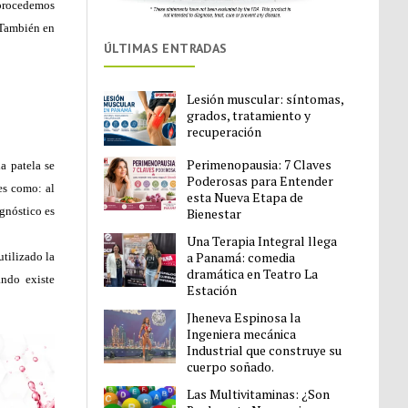
o procedemos
 También en
ÚLTIMAS ENTRADAS
Lesión muscular: síntomas,
grados, tratamiento y
recuperación
Perimenopausia: 7 Claves
a patela se
Poderosas para Entender
es como: al
esta Nueva Etapa de
agnóstico es
Bienestar
Una Terapia Integral llega
a Panamá: comedia
utilizado la
dramática en Teatro La
ando existe
Estación
Jheneva Espinosa la
Ingeniera mecánica
Industrial que construye su
cuerpo soñado.
Las Multivitaminas: ¿Son