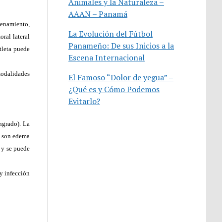
Animales y la Naturaleza –
AAAN – Panamá
renamiento,
La Evolución del Fútbol
oral lateral
Panameño: De sus Inicios a la
tleta puede
Escena Internacional
 modalidades
El Famoso “Dolor de yegua” –
¿Qué es y Cómo Podemos
Evitarlo?
ngrado). La
s son edema
o y se puede
ay infección