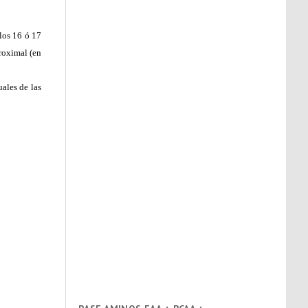
 los 16 ó 17
proximal (en
ales de las